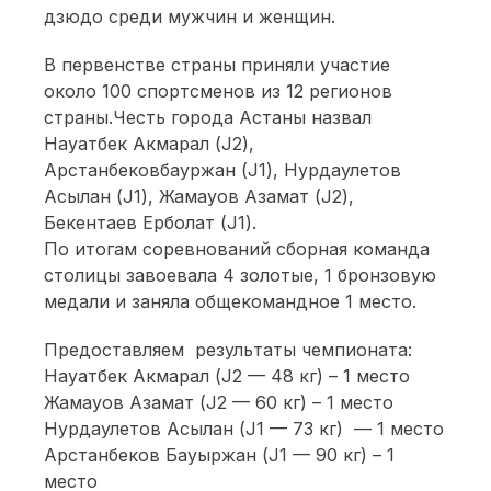
дзюдо среди мужчин и женщин.
В первенстве страны приняли участие
около 100 спортсменов из 12 регионов
страны.Честь города Астаны назвал
Науатбек Акмарал (J2),
Арстанбековбауржан (J1), Нурдаулетов
Асылан (J1), Жамауов Азамат (J2),
Бекентаев Ерболат (J1).
По итогам соревнований сборная команда
столицы завоевала 4 золотые, 1 бронзовую
медали и заняла общекомандное 1 место.
Предоставляем результаты чемпионата:
Науатбек Акмарал (J2 — 48 кг) – 1 место
Жамауов Азамат (J2 — 60 кг) – 1 место
Нурдаулетов Асылан (J1 — 73 кг) — 1 место
Арстанбеков Бауыржан (J1 — 90 кг) – 1
место