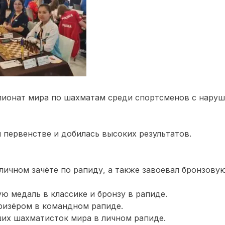
пионат мира по шахматам среди спортсменов с наруше
 первенстве и добилась высоких результатов.
личном зачёте по рапиду, а также завоевал бронзов
ю медаль в классике и бронзу в рапиде.
призёром в командном рапиде.
ших шахматисток мира в личном рапиде.