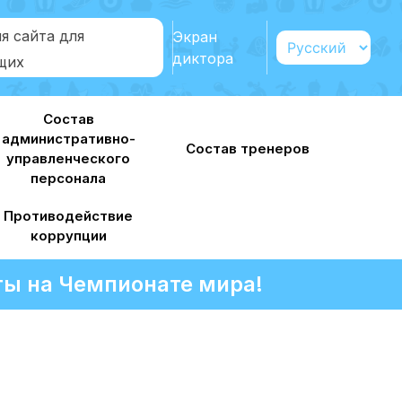
я сайта для
Экран
диктора
щих
Состав
административно-
Состав тренеров
управленческого
персонала
Противодействие
коррупции
ы на Чемпионате мира!