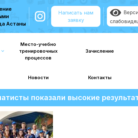
ение
Верси
Написать нам
ными
заявку
слабовидя
да Астаны
Место-учебно
тренировочных
Зачисление
процессов
Новости
Контакты
атисты показали высокие результат