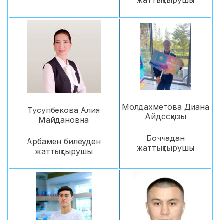
жаттықтырушы
Молдахметова Диана
Тусупбекова Алия
Айдосқызы
Майдановна
Боччадан
Арбамен билеуден
жаттықтырушы
жаттықтырушы