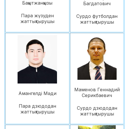
Бақытжанқызы
Багдатович
Пара жүзуден
Сурдо футболдан
жаттықтырушы
жаттықтырушы
Маменов Геннадий
Амангелді Мәди
Серикбаевич
Пара дзюдодан
Сурдо дзюдодан
жаттықтырушы
жаттықтырушы