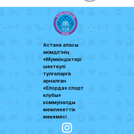
Астана қаласы
әкімдігінің
«Мүмкіндіктері
шектеулі
тұлғаларға
арналған
«Елорда» спорт
клубы»
коммуналдық
мемлекеттік
мекемесі