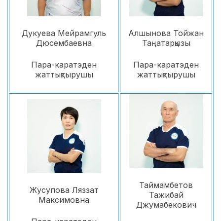
Дукуева Мейрамгуль
Алшынова Тойжан
Дюсембаевна
Таңатарқызы
Пара-каратэден
Пара-каратэден
жаттықтырушы
жаттықтырушы
Таймамбетов
Жусупова Ляззат
Тажибай
Максимовна
Джумабекович