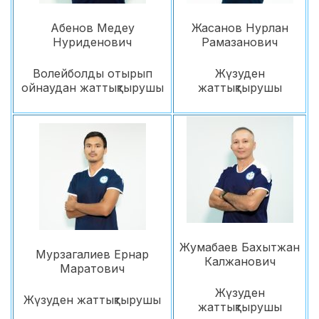
Абенов Медеу
Жасанов Нурлан
Нуриденович
Рамазанович
Волейболды отырып
Жүзуден
ойнаудан жаттықтырушы
жаттықтырушы
Жумабаев Бахытжан
Мурзагалиев Ернар
Калжанович
Маратович
Жүзуден
Жүзуден жаттықтырушы
жаттықтырушы