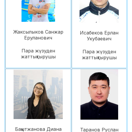
Жаксылыков Санжар
Исабеков Ерлан
Еруланович
Укубаевич
Пара жүзуден
Пара жүзуден
жаттықтырушы
жаттықтырушы
Бақытжанова Диана
Таранов Руслан