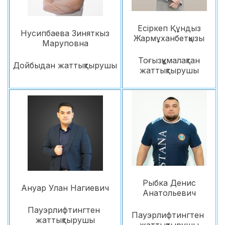
Есіркеп Құндыз
Нусипбаева Зиняткыз
Жармұханбетқызы
Маруповна
Тоғызқұмалақтан
Дойбыдан жаттықтырушы
жаттықтырушы
Рыбка Денис
Ануар Улан Нагиевич
Анатольевич
Пауэрлифтингтен
Пауэрлифтингтен
жаттықтырушы