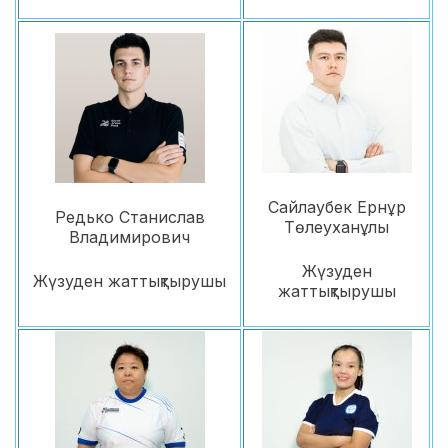
Сайлаубек Ернұр
Редько Станислав
Төлеуханұлы
Владимирович
Жүзуден
Жүзуден жаттықтырушы
жаттықтырушы