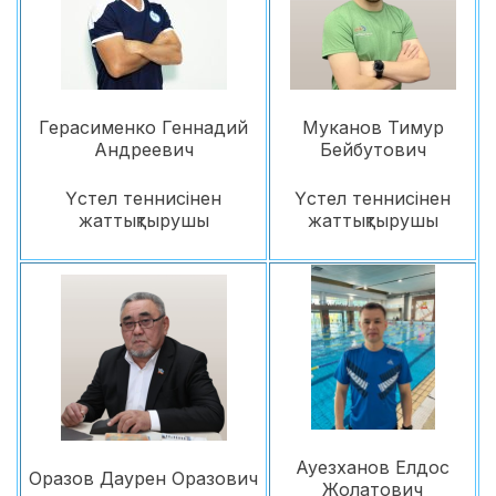
Герасименко Геннадий
Муканов Тимур
Андреевич
Бейбутович
Үстел теннисінен
Үстел теннисінен
жаттықтырушы
жаттықтырушы
Ауезханов Елдос
Оразов Даурен Оразович
Жолатович