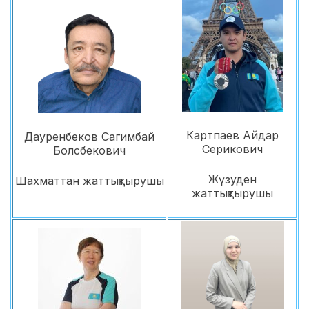
Картпаев Айдар
Дауренбеков Сагимбай
Серикович
Болсбекович
Жүзуден
Шахматтан жаттықтырушы
жаттықтырушы