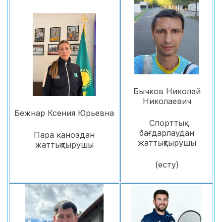
Бычков Николай
Николаевич
Бежнар Ксения Юрьевна
Спорттық
бағдарлаудан
Пара каноэдан
жаттықтырушы
жаттықтырушы
(есту)