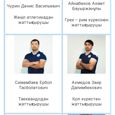
Айнабеков Ахмет
Чурин Денис Васильевич
Бауыржанұлы
Жеңіл атлетикадан
Грек – рим күресінен
жаттықтырушы
жаттықтырушы
Симамбаев Ербол
Ахмедов Заир
Тасболатович
Далимбекович
Таеквандодан
Қол күрестен
жаттықтырушы
жаттықтырушы