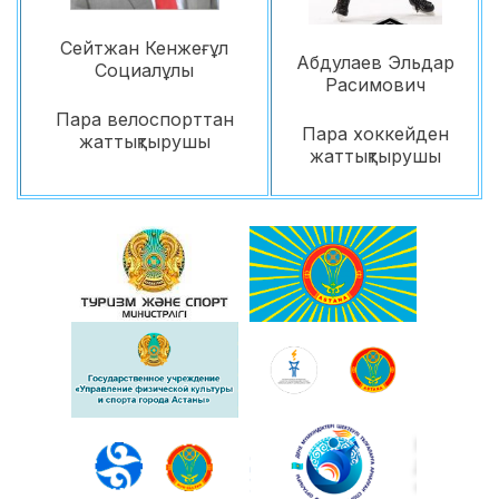
Сейтжан Кенжеғұл
Абдулаев Эльдар
Социалұлы
Расимович
Пара велоспорттан
Пара хоккейден
жаттықтырушы
жаттықтырушы