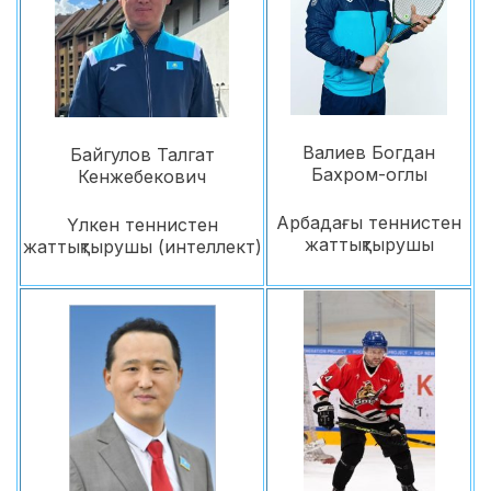
Валиев Богдан
Байгулов Талгат
Бахром-оглы
Кенжебекович
Арбадағы теннистен
Үлкен теннистен
жаттықтырушы
жаттықтырушы (интеллект)