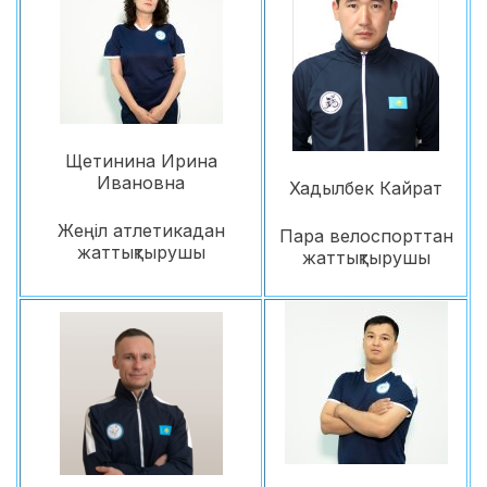
Щетинина Ирина
Ивановна
Хадылбек Кайрат
Жеңіл атлетикадан
Пара велоспорттан
жаттықтырушы
жаттықтырушы