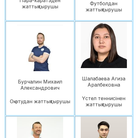
Пара-каратэден
Футболдан
жаттықтырушы
жаттықтырушы
Шалабаева Агиза
Бурчалин Михаил
Аралбековна
Александрович
Үстел теннисінен
Оқ атудан жаттықтырушы
жаттықтырушы